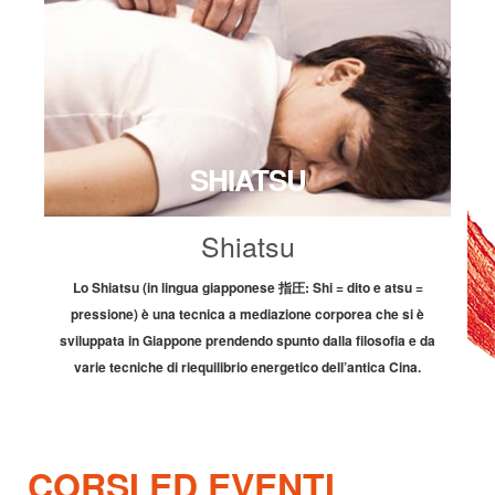
SHIATSU
Shiatsu
Lo Shiatsu (in lingua giapponese 指圧: Shi = dito e atsu =
Nel
pressione) è una tecnica a mediazione corporea che si è
ne
sviluppata in Giappone prendendo spunto dalla filosofia e da
p
varie tecniche di riequilibrio energetico dell’antica Cina.
to
CORSI ED EVENTI