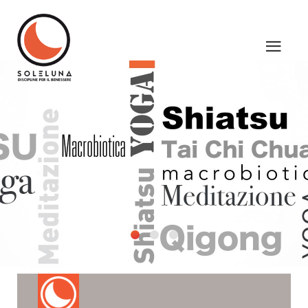
Scritte
A Z
Header Sede