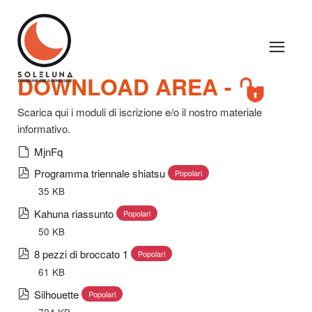
DOWNLOAD AREA -
Scarica qui i moduli di iscrizione e/o il nostro materiale
informativo.
default
MjnFq
pdf
Programma triennale shiatsu
Popolari
35 KB
pdf
Kahuna riassunto
Popolari
50 KB
pdf
8 pezzi di broccato 1
Popolari
61 KB
pdf
Silhouette
Popolari