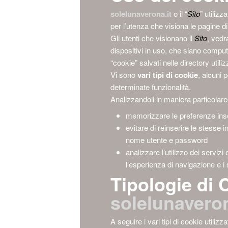
solelunaverona.it
o il “
Sito
” utilizz
per l’utenza che visiona le pagine d
Gli utenti che visionano il
Sito
, vedr
dispositivi in uso, che siano computer
“cookie” salvati nelle directory util
Vi sono
vari tipi di cookie
, alcuni p
determinate funzionalità.
Analizzandoli in maniera particolare
memorizzare le preferenze inse
evitare di reinserire le stesse 
nome utente e password
analizzare l’utilizzo dei servizi 
l’esperienza di navigazione e i s
Tipologie di C
solelunaveron
A seguire i vari tipi di cookie utilizz