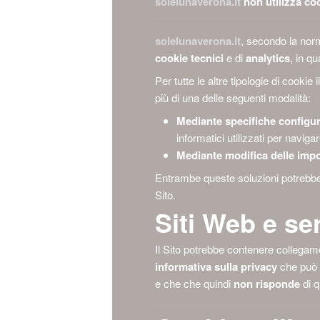
solelunaverona.it
non utilizza co
solelunaverona.it
, secondo la nor
cookie tecnici
e di
analytics
, in qu
Per tutte le altre tipologie di cook
più di una delle seguenti modalità:
Mediante specifiche configu
informatici utilizzati per navig
Mediante modifica delle imp
Entrambe queste soluzioni potrebbero
Sito.
Siti Web e ser
Il Sito potrebbe contenere collegame
informativa sulla privacy
che può 
e che che quindi
non risponde
di qu