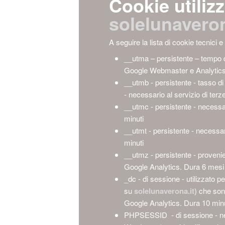
Cookie utilizz
solelunaveron
A seguire la lista di cookie tecnici e 
__utma – persistente – tempo di 
Google Webmaster e Analytics
__utmb - persistente - tasso d
- necessario al servizio di ter
__utmc - persistente - necessar
minuti
__utmt - persistente - necessar
minuti
__utmz - persistente - provenien
Google Analytics. Dura 6 mesi
_dc - di sessione - utilizzato p
su
solelunaverona.it
) che sono
Google Analytics. Dura 10 minu
PHPSESSID - di sessione - nec