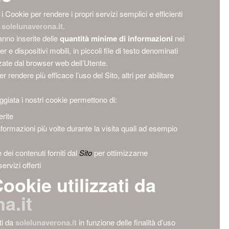
a i Cookie per rendere i propri servizi semplici e efficienti
i
solelunaverona.it
.
anno inserite delle
quantità minime di informazioni
nei
 e dispositivi mobili, in piccoli file di testo denominati
izzate dal browser web dell’Utente.
er rendere più efficace l’uso del Sito, altri per abilitare
ggiata i nostri cookie permettono di:
rite
informazioni più volte durante la visita quali ad esempio
e dei contenuti forniti dal
Sito
per ottimizzarne
ervizi offerti
ookie utilizzati da
a.it
ati da
solelunaverona.it
in funzione delle finalità d’uso