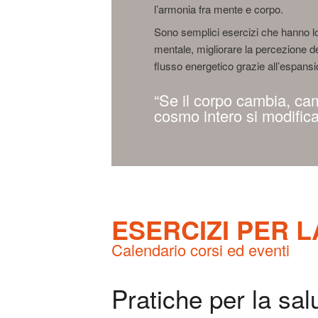
l’armonia fra mente e corpo.
Sono semplici esercizi che hanno lo 
mentale, migliorare la percezione d
flusso energetico grazie all’espansio
“Se il corpo cambia, camb
cosmo intero si modifica
ESERCIZI PER 
Calendario corsi ed eventi
Pratiche per la sal