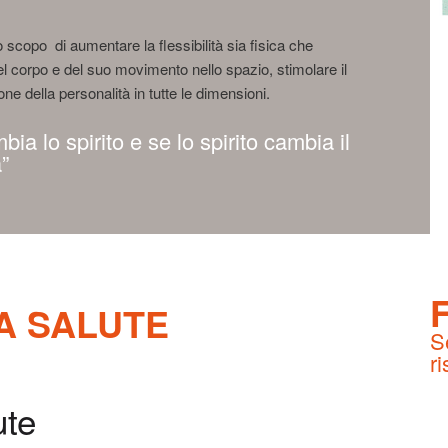
scopo di aumentare la flessibilità sia fisica che
el corpo e del suo movimento nello spazio, stimolare il
ne della personalità in tutte le dimensioni.
ia lo spirito e se lo spirito cambia il
”
LA SALUTE
Se
ri
ute