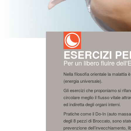
ESERCIZI PE
Per un libero fluire dell
Nella filosofia orientale la malattia
(energia universale).
Gli esercizi che proponiamo si rifa
circolare meglio il flusso vitale attr
ed indiretta degli organi interni.
Pratiche come il Do-In (auto massag
degli 8 pezzi di Broccato, sono stat
prevenzione dell’invecchiamento, lib