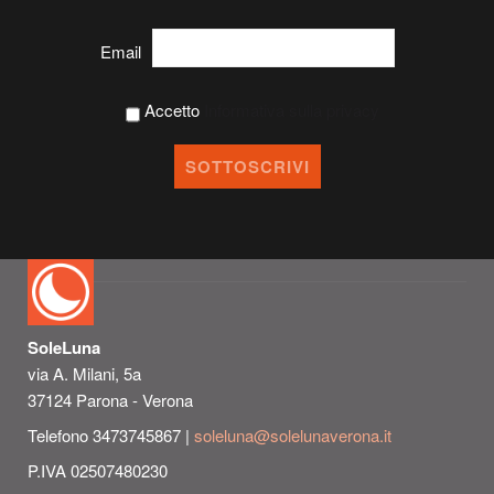
Email
Accetto
Informativa sulla privacy
SoleLuna
via A. Milani, 5a
37124 Parona - Verona
Telefono 3473745867 |
soleluna@solelunaverona.it
P.IVA 02507480230