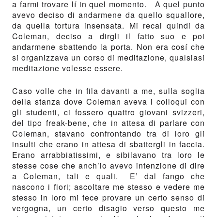
a farmi trovare lí in quel momento. A quel punto
avevo deciso di andarmene da quello squallore,
da quella tortura insensata. Mi recai quindi da
Coleman, deciso a dirgli il fatto suo e poi
andarmene sbattendo la porta. Non era cosí che
si organizzava un corso di meditazione, qualsiasi
meditazione volesse essere.
Caso volle che in fila davanti a me, sulla soglia
della stanza dove Coleman aveva i colloqui con
gli studenti, ci fossero quattro giovani svizzeri,
del tipo freak-bene, che in attesa di parlare con
Coleman, stavano confrontando tra di loro gli
insulti che erano in attesa di sbattergli in faccia.
Erano arrabbiatissimi, e sibilavano tra loro le
stesse cose che anch’io avevo intenzione di dire
a Coleman, tali e quali. E’ dal fango che
nascono i fiori; ascoltare me stesso e vedere me
stesso in loro mi fece provare un certo senso di
vergogna, un certo disagio verso questo me