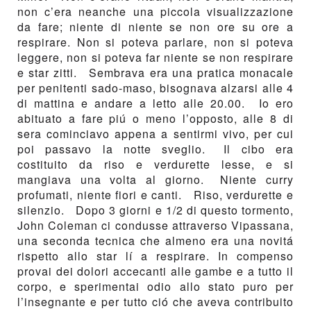
non c’era neanche una piccola visualizzazione
da fare; niente di niente se non ore su ore a
respirare. Non si poteva parlare, non si poteva
leggere, non si poteva far niente se non respirare
e star zitti. Sembrava era una pratica monacale
per penitenti sado-maso, bisognava alzarsi alle 4
di mattina e andare a letto alle 20.00. Io ero
abituato a fare piú o meno l’opposto, alle 8 di
sera cominciavo appena a sentirmi vivo, per cui
poi passavo la notte sveglio. Il cibo era
costituito da riso e verdurette lesse, e si
mangiava una volta al giorno. Niente curry
profumati, niente fiori e canti. Riso, verdurette e
silenzio. Dopo 3 giorni e 1/2 di questo tormento,
John Coleman ci condusse attraverso Vipassana,
una seconda tecnica che almeno era una novitá
rispetto allo star lí a respirare. In compenso
provai dei dolori accecanti alle gambe e a tutto il
corpo, e sperimentai odio allo stato puro per
l’insegnante e per tutto ció che aveva contribuito