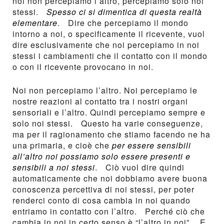
noi non percepiamo l’altro, percepiamo solo noi
stessi.
Spesso ci si dimentica di questa realtà
elementare
. Dire che percepiamo il mondo
intorno a noi, o specificamente il ricevente, vuol
dire esclusivamente che noi percepiamo in noi
stessi i cambiamenti che il contatto con il mondo
o con il ricevente provocano in noi.
Noi non percepiamo l’altro. Noi percepiamo le
nostre reazioni al contatto tra i nostri organi
sensoriali e l’altro. Quindi percepiamo sempre e
solo noi stessi. Questo ha varie conseguenze,
ma per il ragionamento che stiamo facendo ne ha
una primaria, e cioè che
per essere sensibili
all’altro noi possiamo solo essere presenti e
sensibili a noi stessi
. Ciò vuol dire quindi
automaticamente che noi dobbiamo avere buona
conoscenza percettiva di noi stessi, per poter
renderci conto di cosa cambia in noi quando
entriamo in contatto con l’altro. Perché ciò che
cambia in noi in certo senso è “l’altro in noi”. E