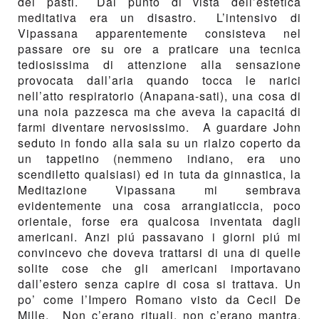
dei pasti. Dal punto di vista dell’estetica
meditativa era un disastro. L’intensivo di
Vipassana apparentemente consisteva nel
passare ore su ore a praticare una tecnica
tediosissima di attenzione alla sensazione
provocata dall’aria quando tocca le narici
nell’atto respiratorio (Anapana-sati), una cosa di
una noia pazzesca ma che aveva la capacitá di
farmi diventare nervosissimo. A guardare John
seduto in fondo alla sala su un rialzo coperto da
un tappetino (nemmeno indiano, era uno
scendiletto qualsiasi) ed in tuta da ginnastica, la
Meditazione Vipassana mi sembrava
evidentemente una cosa arrangiaticcia, poco
orientale, forse era qualcosa inventata dagli
americani. Anzi piú passavano i giorni piú mi
convincevo che doveva trattarsi di una di quelle
solite cose che gli americani importavano
dall’estero senza capire di cosa si trattava. Un
po’ come l’Impero Romano visto da Cecil De
Mille. Non c’erano rituali, non c’erano mantra,