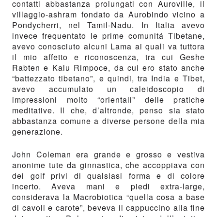
contatti abbastanza prolungati con Auroville, il
villaggio-ashram fondato da Aurobindo vicino a
Pondycherri, nel Tamil-Nadu. In Italia avevo
invece frequentato le prime comunitá Tibetane,
avevo conosciuto alcuni Lama ai quali va tuttora
il mio affetto e riconoscenza, tra cui Geshe
Rabten e Kalu Rimpoce, da cui ero stato anche
“battezzato tibetano”, e quindi, tra India e Tibet,
avevo accumulato un caleidoscopio di
impressioni molto “orientali” delle pratiche
meditative. Il che, d’altronde, penso sia stato
abbastanza comune a diverse persone della mia
generazione.
John Coleman era grande e grosso e vestiva
anonime tute da ginnastica, che accoppiava con
dei golf privi di qualsiasi forma e di colore
incerto. Aveva mani e piedi extra-large,
considerava la Macrobiotica “quella cosa a base
di cavoli e carote”, beveva il cappuccino alla fine