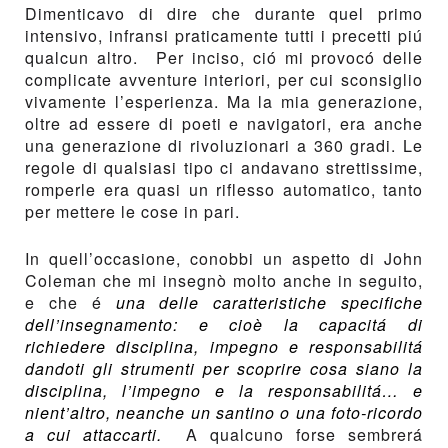
Dimenticavo di dire che durante quel primo
intensivo, infransi praticamente tutti i precetti piú
qualcun altro. Per inciso, ció mi provocó delle
complicate avventure interiori, per cui sconsiglio
vivamente l’esperienza. Ma la mia generazione,
oltre ad essere di poeti e navigatori, era anche
una generazione di rivoluzionari a 360 gradi. Le
regole di qualsiasi tipo ci andavano strettissime,
romperle era quasi un riflesso automatico, tanto
per mettere le cose in pari.
In quell’occasione, conobbi un aspetto di John
Coleman che mi insegnò molto anche in seguito,
e che é
una delle caratteristiche specifiche
dell’insegnamento: e cioè la capacitá di
richiedere disciplina, impegno e responsabilitá
dandoti gli strumenti per scoprire cosa siano la
disciplina, l’impegno e la responsabilitá… e
nient’altro, neanche un santino o una foto-ricordo
a cui attaccarti.
A qualcuno forse sembrerá