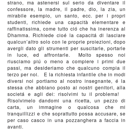
strano, ma astenersi sul serio da diventare il
confessore, la madre, il padre, dio, la zia, un
mirabile esempio, un santo, ecc. per i propri
studenti, richiede una capacità elementare e
raffinatissima, come tutto ció che ha inerenza al
Dhamma. Richiede cioé la capacitá di lasciare
qualcun’altro solo con le proprie proiezioni, dopo
avergli dato gli strumenti per suscitarle, portarle
in luce, ed affrontarle. Molto spesso noi
riusciamo piú o meno a compiere i primi due
passi, ma desideriamo che qualcuno compia il
terzo per noi. E la richiesta infantile che in modi
diversi noi portiamo al nostro insegnante, é la
stessa che abbiano posto ai nostri genitori, alla
societá e agli dei: risolvimi tu il problema!
Risolvimelo dandomi una ricetta, un pezzo di
carta, un immagine o qualcosa che mi
tranquillizzi e che soprattutto possa accusare, se
per caso casco in una pozzanghera a faccia in
avanti.