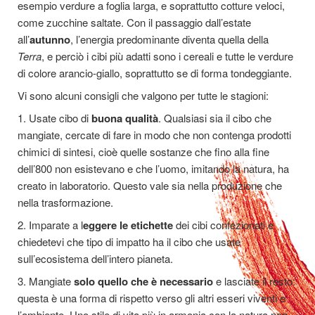
esempio verdure a foglia larga, e soprattutto cotture veloci,
come zucchine saltate. Con il passaggio dall’estate
all’
autunno
, l’energia predominante diventa quella della
Terra
, e perciò i cibi più adatti sono i cereali e tutte le verdure
di colore arancio-giallo, soprattutto se di forma tondeggiante.
Vi sono alcuni consigli che valgono per tutte le stagioni:
1. Usate cibo di
buona qualità
. Qualsiasi sia il cibo che
mangiate, cercate di fare in modo che non contenga prodotti
chimici di sintesi, cioè quelle sostanze che fino alla fine
dell’800 non esistevano e che l’uomo, imitando la natura, ha
creato in laboratorio. Questo vale sia nella produzione che
nella trasformazione.
2. Imparate a l
eggere le etichette
dei cibi confezionati e
chiedetevi che tipo di impatto ha il cibo che usate
sull’ecosistema dell’intero pianeta.
3. Mangiate
solo quello che è necessario
e lasciate il resto:
questa è una forma di rispetto verso gli altri esseri viventi e
l’ambiente. Uno stile di vita più in armonia con la natura non