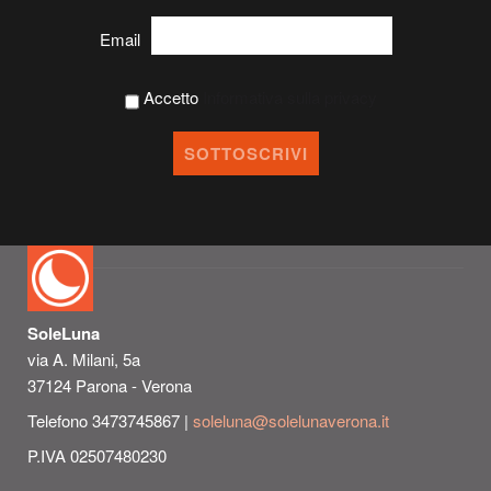
Email
Accetto
Informativa sulla privacy
SoleLuna
via A. Milani, 5a
37124 Parona - Verona
Telefono 3473745867 |
soleluna@solelunaverona.it
P.IVA 02507480230